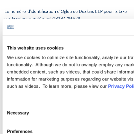
Le numéro d’identification d’Ogletree Deakins LLP pour la taxe
sur la valeur ajoutée est GB144786679.
France
Ogletree Deakins LLP est inscrit au Barreau de Paris en
This website uses cookies
application de la Directive 98/5/CE. Ogletree Deakins LLP est un
We use cookies to optimize site functionality, analyze our tra
limited liability partnership, Cabinet de Solicitors and registered
functionality. Although we do not knowingly employ any mark
foreign lawyers enregistré en Angleterre et au pays de Galles
embedded content, such as videos, that could share informatio
sous le numéro OC378101 dont le siège social est St. Pauls’
information for marketing purposes regarding our website vis
House, 6th Floor, 8-10 Warwick Lane, London EC4M 7BP.
such as videos. To learn more, please view our
Privacy Pol
Ogletree Deakins LLP est soumis aux règles du Barreau de Paris
et est autorisé et régi par la Sollicitors Regulation Autority. Une
liste des associés est disponible à l’adresse ci-dessus indiquée
Consent
ainsi qu’au siège social. Toute référence à quelque bureau autre
Necessary
Selection
que nos bureaux de Londres et de Paris fait référence à un
bureau d’une entité associée.
Preferences