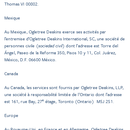
Thomas VI 00802.
Mexique
Au Mexique, Ogletree Deakins exerce ses activités par
l’entremise d’Ogletree Deakins International, SC, une société de
personnes civile (
sociedad civil
) dont l’adresse est Torre del
Ángel, Paseo de la Reforma 350, Pisos 10 y 11, Col. Juárez,
México, D.F. 06600 México.
Canada
Au Canada, les services sont fournis par Ogletree Deakins, LLP,
une société à responsabilité limitée de l’Ontario dont l’adresse
e
est 161, rue Bay, 27
étage, Toronto (Ontario) M5J 2S1.
Europe
Au Royaume-Uni, en France et en Allemagne, Ogletree Deakins