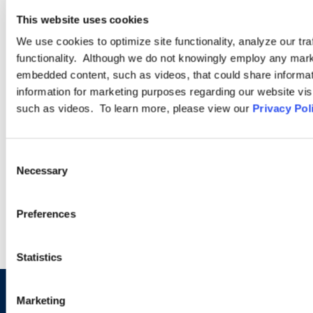
This website uses cookies
Pour aller plus loin
We use cookies to optimize site functionality, analyze our tra
functionality. Although we do not knowingly employ any mark
embedded content, such as videos, that could share informatio
information for marketing purposes regarding our website vis
such as videos. To learn more, please view our
Privacy Pol
PODCASTS
SEMINARS
Consent
Necessary
Selection
WEBINARS
Preferences
Statistics
Marketing
Sign up to receive emails about