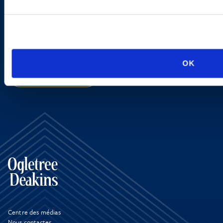
new developments and upcoming
programs.
OK
SIGN UP NOW
Centre des médias
Nous contacter