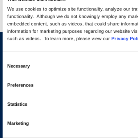
We use cookies to optimize site functionality, analyze our tra
functionality. Although we do not knowingly employ any mark
embedded content, such as videos, that could share informatio
information for marketing purposes regarding our website vis
such as videos. To learn more, please view our
Privacy Pol
Sign up to receive emails about
new developments and upcoming
Consent
Necessary
Selection
programs.
Preferences
SIGN UP NOW
Statistics
Marketing