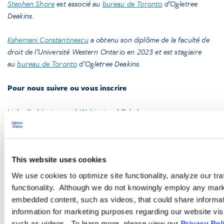
Stephen Shore
est associé au
bureau de Toronto
d’Ogletree
Deakins.
Kshemani Constantinescu
a obtenu son diplôme de la faculté de
droit de l’Université Western Ontario en 2023 et est stagiaire
au
bureau de Toronto
d’Ogletree Deakins.
Pour nous suivre ou vous inscrire
LinkedIn
|
Instagram
|
Webinaires
|
Balados
This website uses cookies
We use cookies to optimize site functionality, analyze our tra
functionality. Although we do not knowingly employ any mark
embedded content, such as videos, that could share informatio
Pour aller plus loin
information for marketing purposes regarding our website vis
such as videos. To learn more, please view our
Privacy Pol