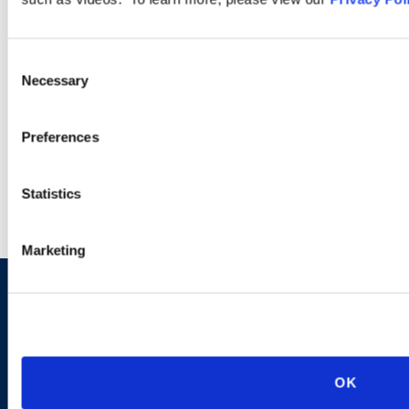
PODCASTS
Consent
Necessary
Selection
SEMINARS
Preferences
WEBINARS
Statistics
Marketing
Sign up to receive emails about
new developments and upcoming
programs.
OK