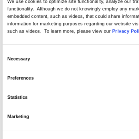
We use cookies to optimize site functionality, analyze our tra
Jordan Romano
a obtenu en 2019 un diplôme de la faculté de
functionality. Although we do not knowingly employ any mark
droit de l’Université Western Ontario et est actuellement
embedded content, such as videos, that could share informatio
stagiaire en attendant son admission au Barreau de l’Ontario.
information for marketing purposes regarding our website vis
such as videos. To learn more, please view our
Privacy Pol
Consent
Necessary
Selection
Pour aller plus loin
Preferences
Statistics
PODCASTS
Marketing
SEMINARS
WEBINARS