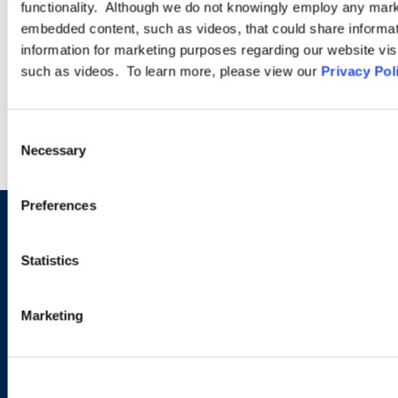
functionality. Although we do not knowingly employ any mark
embedded content, such as videos, that could share informatio
SEMINARS
information for marketing purposes regarding our website vis
such as videos. To learn more, please view our
Privacy Pol
WEBINARS
Consent
Necessary
Selection
Preferences
Sign up to receive emails about
Statistics
new developments and upcoming
programs.
Marketing
SIGN UP NOW