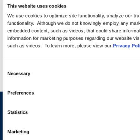
This website uses cookies
We use cookies to optimize site functionality, analyze our tra
PODCASTS
functionality. Although we do not knowingly employ any mark
embedded content, such as videos, that could share informatio
SEMINARS
information for marketing purposes regarding our website vis
such as videos. To learn more, please view our
Privacy Pol
WEBINARS
Consent
Necessary
Selection
Preferences
Sign up to receive emails about
Statistics
new developments and upcoming
programs.
Marketing