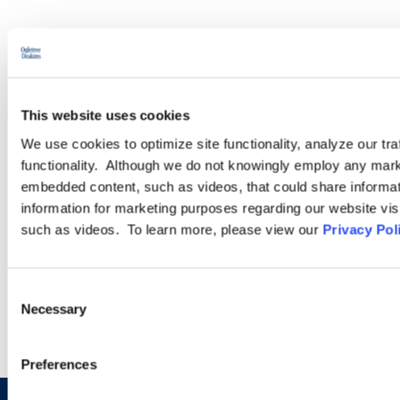
Pour aller plus loin
This website uses cookies
We use cookies to optimize site functionality, analyze our tra
functionality. Although we do not knowingly employ any mark
PODCASTS
embedded content, such as videos, that could share informatio
information for marketing purposes regarding our website vis
SEMINARS
such as videos. To learn more, please view our
Privacy Pol
WEBINARS
Consent
Necessary
Selection
Preferences