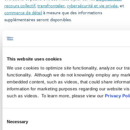
recours collectif
,
transfrontalier
,
cybersécurité et vie privée
, et
commerce de détail
à mesure que des informations
supplémentaires seront disponibles.
Suivez et abonnez-vous
LinkedIn
|
Instagram
|
Webinaires
|
Podcasts
This website uses cookies
AUTEUR
We use cookies to optimize site functionality, analyze our tra
functionality. Although we do not knowingly employ any mark
embedded content, such as videos, that could share informatio
Erin Schachter
information for marketing purposes regarding our website vis
Avocate
,
Montréal
such as videos. To learn more, please view our
Privacy Pol
Consent
Necessary
Selection
Pour aller plus loin